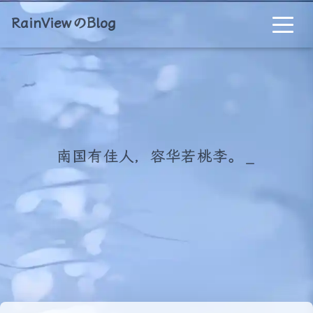
RainViewのBlog
南国有佳人，容华若桃李。
_