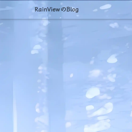
RainViewのBlog