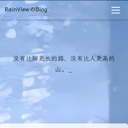
RainViewのBlog
没有比脚更长的路，没有比人更高的
山。
_