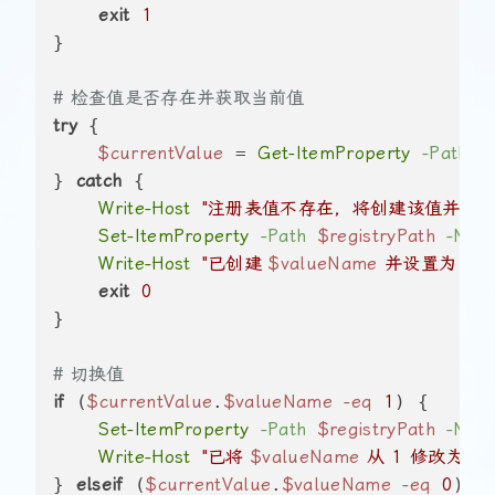
exit
1
}

# 检查值是否存在并获取当前值
try
 {

$currentValue
 = 
Get-ItemProperty
-Path
$
} 
catch
 {

Write-Host
"注册表值不存在，将创建该值并设置
Set-ItemProperty
-Path
$registryPath
-Nam
Write-Host
"已创建 
$valueName
 并设置为 0"
exit
0
}

# 切换值
if
 (
$currentValue
.
$valueName
-eq
1
) {

Set-ItemProperty
-Path
$registryPath
-Nam
Write-Host
"已将 
$valueName
 从 1 修改为 0"
} 
elseif
 (
$currentValue
.
$valueName
-eq
0
) {
